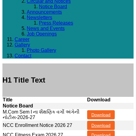
Circular and Notices
Notice Board
Announcements
Newsletters
Press Releases
News and Events
Job Openings
Career
Gallery
Photo Gallery
Contact
H1 Title Text
Title
Download
Notice Board
M.Com Sem I ના શૈક્ષણિક વર્ગો અંગેની
Download
નોટીસ-2026-27
NCC Enrollment Notice 2026 27
Download
NCC Fitness Exam 2026 27
Download