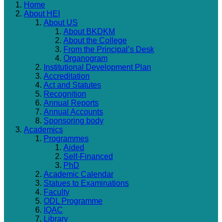
Home
About HEI
About US
About BKDKM
About the College
From the Principal’s Desk
Organogram
Institutional Development Plan
Accreditation
Act and Statutes
Recognition
Annual Reports
Annual Accounts
Sponsoring body
Academics
Programmes
Aided
Self-Financed
PhD
Academic Calendar
Statues to Examinations
Faculty
ODL Programme
IQAC
Library