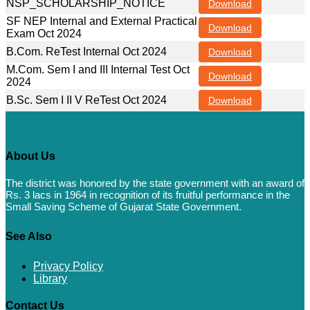
NSP_SCHOLARSHIP_NOTICE
Download
SF NEP Internal and External Practical
Download
Exam Oct 2024
B.Com. ReTest Internal Oct 2024
Download
M.Com. Sem I and III Internal Test Oct
Download
2024
B.Sc. Sem I II V ReTest Oct 2024
Download
About Us
The district was honored by the state government with an award of
Rs. 3 lacs in 1964 in recognition of its fruitful performance in the
Small Saving Scheme of Gujarat State Government.
See Also
Privacy Policy
Library
Contact Us