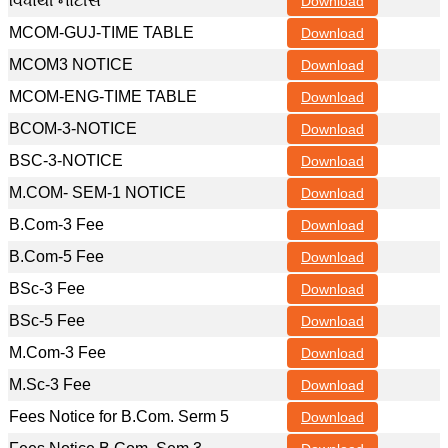
વિધાર્થી નોટીસ
Download
MCOM-GUJ-TIME TABLE
Download
MCOM3 NOTICE
Download
MCOM-ENG-TIME TABLE
Download
BCOM-3-NOTICE
Download
BSC-3-NOTICE
Download
M.COM- SEM-1 NOTICE
Download
B.Com-3 Fee
Download
B.Com-5 Fee
Download
BSc-3 Fee
Download
BSc-5 Fee
Download
M.Com-3 Fee
Download
M.Sc-3 Fee
Download
Fees Notice for B.Com. Serm 5
Download