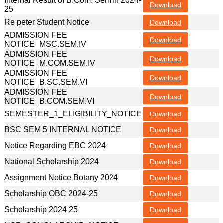
Internal Result of B.Com. Sem III 2024-
Download
25
Re peter Student Notice
Download
ADMISSION FEE
Download
NOTICE_MSC.SEM.IV
ADMISSION FEE
Download
NOTICE_M.COM.SEM.IV
ADMISSION FEE
Download
NOTICE_B.SC.SEM.VI
ADMISSION FEE
Download
NOTICE_B.COM.SEM.VI
SEMESTER_1_ELIGIBILITY_NOTICE
Download
BSC SEM 5 INTERNAL NOTICE
Download
Notice Regarding EBC 2024
Download
National Scholarship 2024
Download
Assignment Notice Botany 2024
Download
Scholarship OBC 2024-25
Download
Scholarship 2024 25
Download