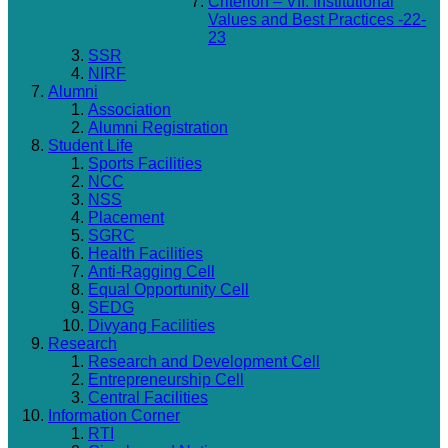
Criterion – VII: Institutional
Values and Best Practices -22-
23
SSR
NIRF
Alumni
Association
Alumni Registration
Student Life
Sports Facilities
NCC
NSS
Placement
SGRC
Health Facilities
Anti-Ragging Cell
Equal Opportunity Cell
SEDG
Divyang Facilities
Research
Research and Development Cell
Entrepreneurship Cell
Central Facilities
Information Corner
RTI