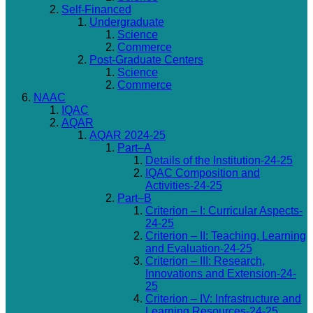
Self-Financed
Undergraduate
Science
Commerce
Post-Graduate Centers
Science
Commerce
NAAC
IQAC
AQAR
AQAR 2024-25
Part–A
Details of the Institution-24-25
IQAC Composition and
Activities-24-25
Part–B
Criterion – I: Curricular Aspects-
24-25
Criterion – II: Teaching, Learning
and Evaluation-24-25
Criterion – III: Research,
Innovations and Extension-24-
25
Criterion – IV: Infrastructure and
Learning Resources-24-25